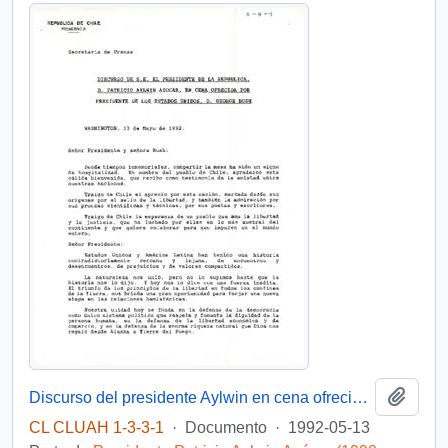
Añadi
Discurso del presidente Aylwin en cena ofrecida por el presidente de Estados Unidos, D. George Bush
CL CLUAH 1-3-3-1
·
Documento
·
1992-05-13