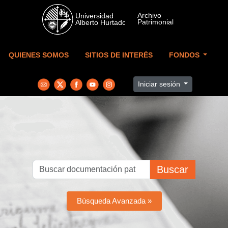
Skip to main content
QUIENES SOMOS
SITIOS DE INTERÉS
FONDOS
Iniciar sesión
Buscar
Búsqueda Avanzada »