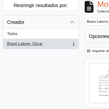
Mos
Restringir resultados por:
Colecc
Remove filter:
Creador
Bravo Latorre
Todos
Opciones
Bravo Latorre, Óscar
1
, 1 resultados
Imprimir vi