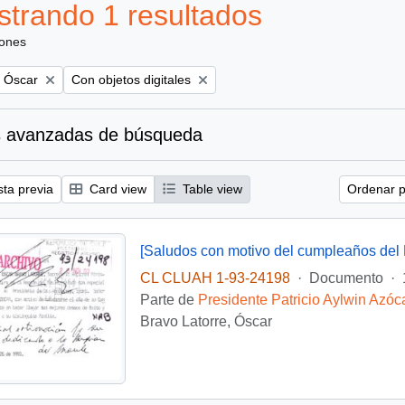
trando 1 resultados
iones
Remove filter:
, Óscar
Con objetos digitales
 avanzadas de búsqueda
sta previa
Card view
Table view
Ordenar p
[Saludos con motivo del cumpleaños del 
CL CLUAH 1-93-24198
·
Documento
·
Parte de
Presidente Patricio Aylwin Azóc
Bravo Latorre, Óscar