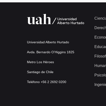
Cienci
Derec
Econo
Universidad Alberto Hurtado
Educa
Avda. Bernardo O’Higgins 1825
Filosof
Metro Los Héroes
Human
Santiago de Chile
Psicol
Teléfono +56 2 2692 0200
Ingeni