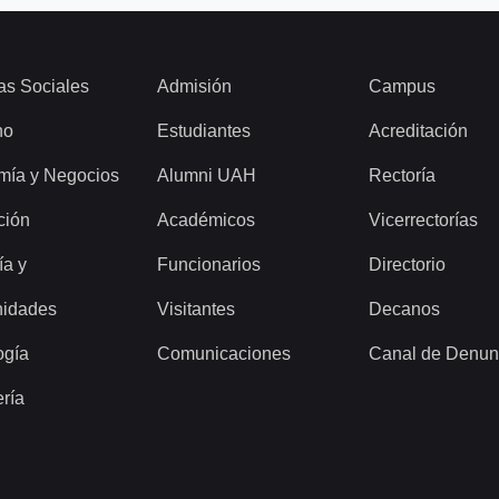
as Sociales
Admisión
Campus
ho
Estudiantes
Acreditación
mía y Negocios
Alumni UAH
Rectoría
ción
Académicos
Vicerrectorías
ía y
Funcionarios
Directorio
idades
Visitantes
Decanos
ogía
Comunicaciones
Canal de Denun
ería