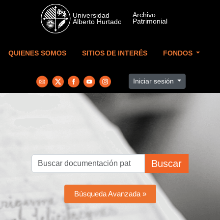
Skip to main content
QUIENES SOMOS
SITIOS DE INTERÉS
FONDOS
Iniciar sesión
Buscar
Búsqueda Avanzada »