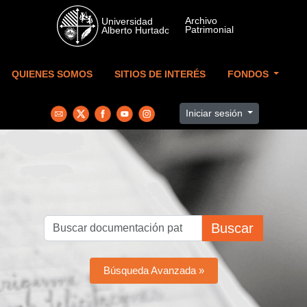
Skip to main content
QUIENES SOMOS
SITIOS DE INTERÉS
FONDOS
Iniciar sesión
Buscar
Búsqueda Avanzada »