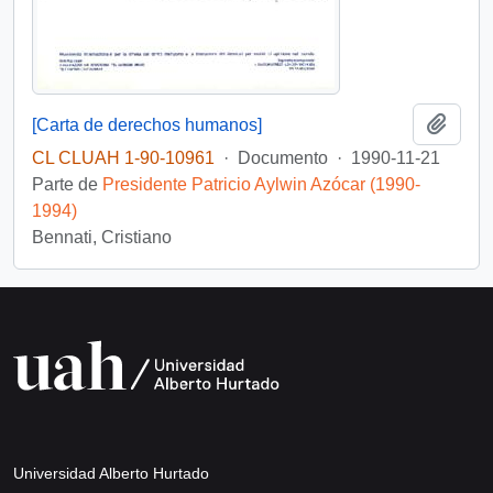
Añadi
[Carta de derechos humanos]
CL CLUAH 1-90-10961
·
Documento
·
1990-11-21
Parte de
Presidente Patricio Aylwin Azócar (1990-
1994)
Bennati, Cristiano
Universidad Alberto Hurtado