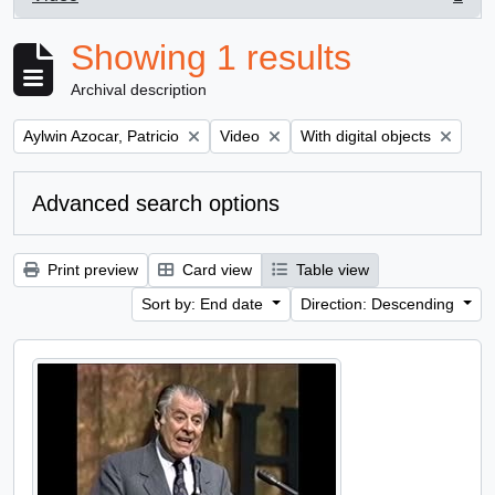
, 1 results
Showing 1 results
Archival description
Remove filter:
Remove filter:
Remove filter:
Aylwin Azocar, Patricio
Video
With digital objects
Advanced search options
Print preview
Card view
Table view
Sort by: End date
Direction: Descending