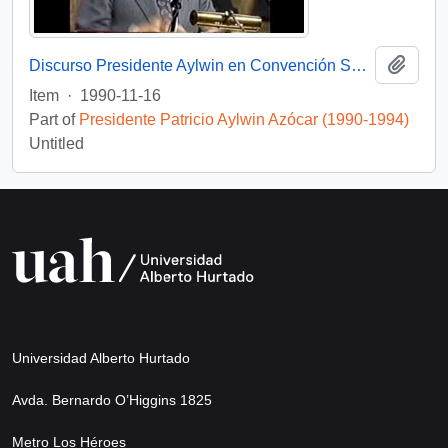
Add t
Discurso Presidente Aylwin en Convención Santiago: Video
Item
·
1990-11-16
Part of
Presidente Patricio Aylwin Azócar (1990-1994)
Untitled
Universidad Alberto Hurtado
Avda. Bernardo O’Higgins 1825
Metro Los Héroes