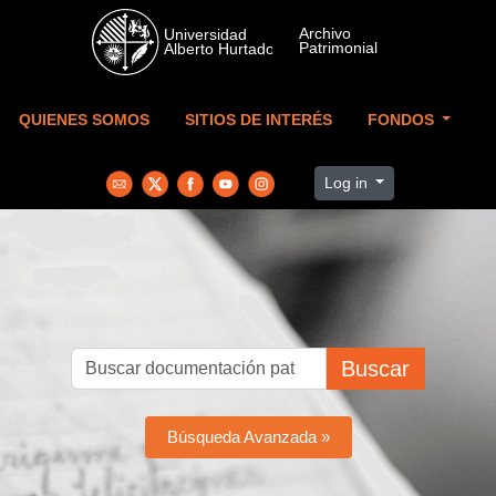
Skip to main content
QUIENES SOMOS
SITIOS DE INTERÉS
FONDOS
Log in
Buscar
Búsqueda Avanzada »