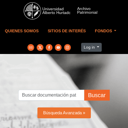
Skip to main content
QUIENES SOMOS
SITIOS DE INTERÉS
FONDOS
Log in
Buscar
Búsqueda Avanzada »