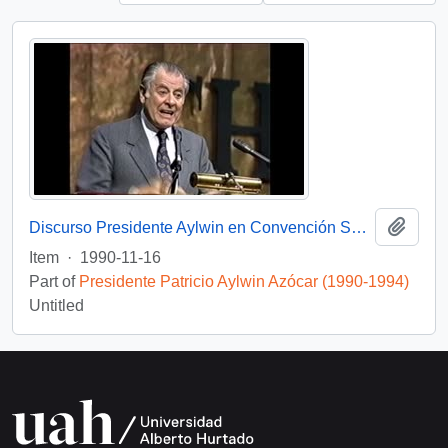
Add t
Discurso Presidente Aylwin en Convención Santiago: Video
Item
·
1990-11-16
Part of
Presidente Patricio Aylwin Azócar (1990-1994)
Untitled