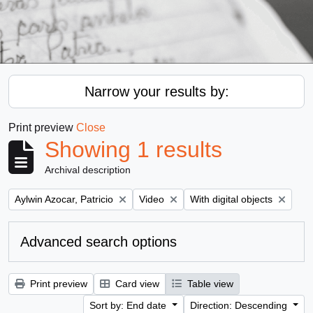
Narrow your results by:
Print preview
Close
Showing 1 results
Archival description
Remove filter:
Remove filter:
Remove filter:
Aylwin Azocar, Patricio
Video
With digital objects
Advanced search options
Print preview
Card view
Table view
Sort by: End date
Direction: Descending