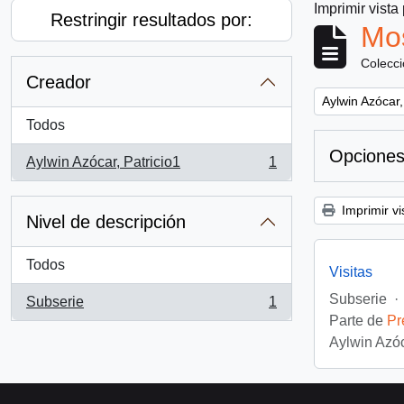
Imprimir vista
Restringir resultados por:
Mos
Colecc
Creador
Remove filter:
Aylwin Azócar,
Todos
Opciones
Aylwin Azócar, Patricio1
1
, 1 resultados
Imprimir vi
Nivel de descripción
Todos
Visitas
Subserie
·
Subserie
1
, 1 resultados
Parte de
Pr
Aylwin Azóc