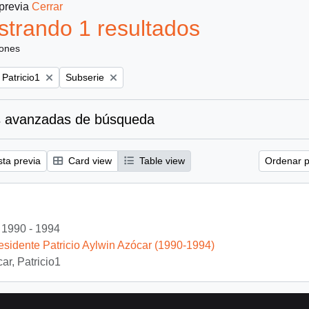
 previa
Cerrar
trando 1 resultados
iones
Remove filter:
 Patricio1
Subserie
 avanzadas de búsqueda
sta previa
Card view
Table view
Ordenar p
1990 - 1994
esidente Patricio Aylwin Azócar (1990-1994)
ar, Patricio1