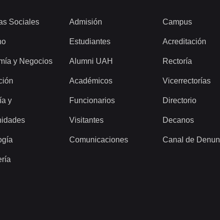
as Sociales
Admisión
Campus
ho
Estudiantes
Acreditación
mía y Negocios
Alumni UAH
Rectoría
ción
Académicos
Vicerrectorías
ía y
Funcionarios
Directorio
idades
Visitantes
Decanos
ogía
Comunicaciones
Canal de Denun
ería