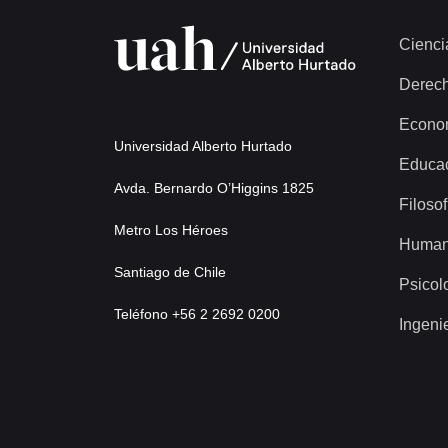
Cienci
Derec
Econo
Universidad Alberto Hurtado
Educa
Avda. Bernardo O’Higgins 1825
Filosof
Metro Los Héroes
Human
Santiago de Chile
Psicol
Teléfono +56 2 2692 0200
Ingeni