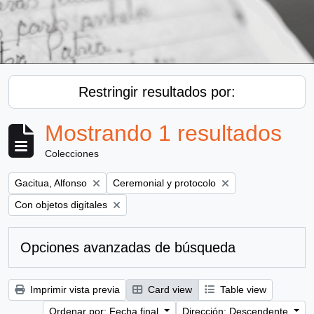
Restringir resultados por:
Mostrando 1 resultados
Colecciones
Remove filter:
Remove filter:
Gacitua, Alfonso
Ceremonial y protocolo
Remove filter:
Con objetos digitales
Opciones avanzadas de búsqueda
Imprimir vista previa
Card view
Table view
Ordenar por: Fecha final
Dirección: Descendente