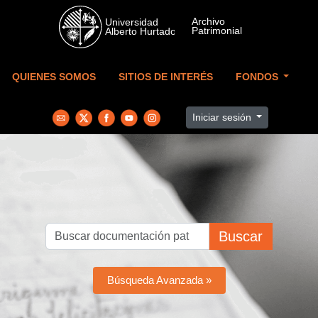
Skip to main content
QUIENES SOMOS
SITIOS DE INTERÉS
FONDOS
Iniciar sesión
Buscar
Búsqueda Avanzada »