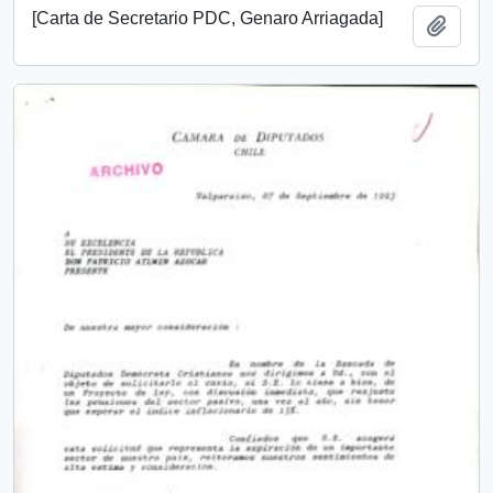
[Carta de Secretario PDC, Genaro Arriagada]
Añadi