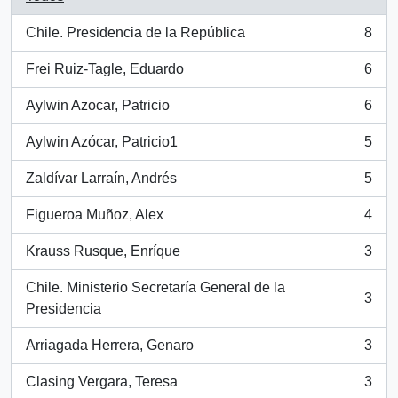
Chile. Presidencia de la República
8
, 8 resultados
Frei Ruiz-Tagle, Eduardo
6
, 6 resultados
Aylwin Azocar, Patricio
6
, 6 resultados
Aylwin Azócar, Patricio1
5
, 5 resultados
Zaldívar Larraín, Andrés
5
, 5 resultados
Figueroa Muñoz, Alex
4
, 4 resultados
Krauss Rusque, Enríque
3
, 3 resultados
Chile. Ministerio Secretaría General de la
3
, 3 resultados
Presidencia
Arriagada Herrera, Genaro
3
, 3 resultados
Clasing Vergara, Teresa
3
, 3 resultados