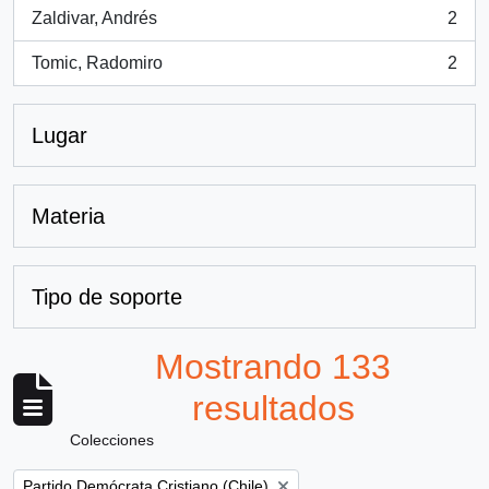
Zaldivar, Andrés
2
, 2 resultados
Tomic, Radomiro
2
, 2 resultados
Lugar
Materia
Tipo de soporte
Mostrando 133
resultados
Colecciones
Remove filter:
Partido Demócrata Cristiano (Chile)