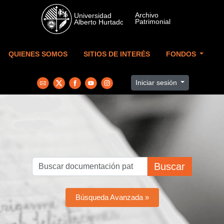
Skip to main content
QUIENES SOMOS
SITIOS DE INTERÉS
FONDOS
Iniciar sesión
Buscar
Búsqueda Avanzada »