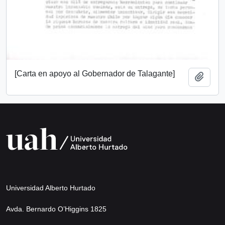
[Carta en apoyo al Gobernador de Talagante]
Añadi
Universidad Alberto Hurtado
Avda. Bernardo O’Higgins 1825