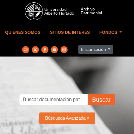
Skip to main content
QUIENES SOMOS
SITIOS DE INTERÉS
FONDOS
Iniciar sesión
Buscar
Búsqueda Avanzada »