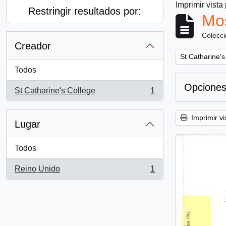
Imprimir vista
Restringir resultados por:
Mos
Colecc
Creador
Remove filter:
St Catharine's
Todos
Opciones
St Catharine's College
1
, 1 resultados
Imprimir vi
Lugar
Todos
Reino Unido
1
, 1 resultados