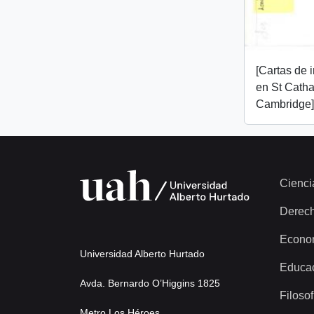
[Cartas de 
en St Catha
Cambridge]
Cienci
Derec
Econo
Universidad Alberto Hurtado
Educa
Avda. Bernardo O’Higgins 1825
Filosof
Metro Los Héroes