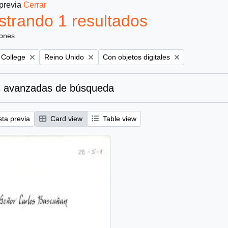
 previa
Cerrar
trando 1 resultados
iones
Remove filter:
Remove filter:
 College
Reino Unido
Con objetos digitales
 avanzadas de búsqueda
sta previa
Card view
Table view