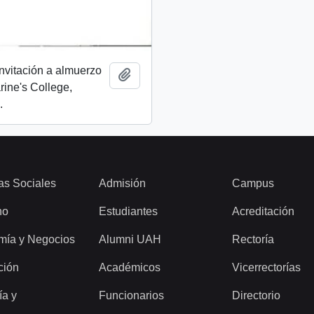
invitación a almuerzo
Añadir al portapapeles
rine's College,
.
as Sociales
Admisión
Campus
ho
Estudiantes
Acreditación
mía y Negocios
Alumni UAH
Rectoría
ción
Académicos
Vicerrectorías
ía y
Funcionarios
Directorio