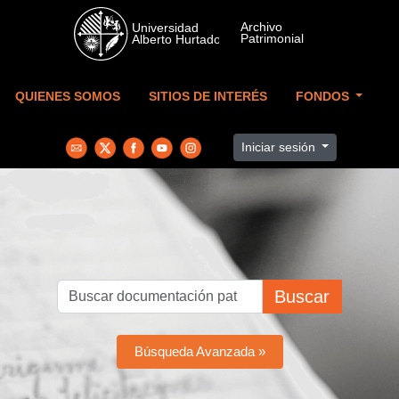
Skip to main content
QUIENES SOMOS
SITIOS DE INTERÉS
FONDOS
Iniciar sesión
Buscar
Búsqueda Avanzada »