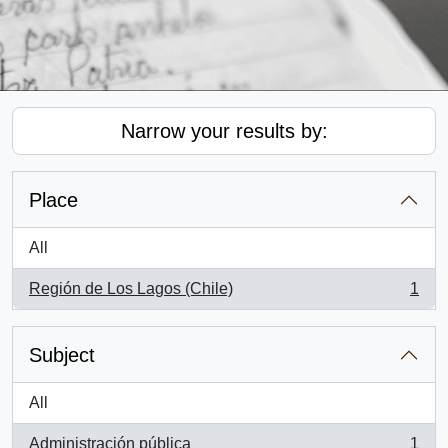
Narrow your results by:
Place
All
Región de Los Lagos (Chile)
1
, 1 results
Subject
All
Administración pública
1