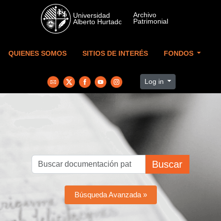
Skip to main content
QUIENES SOMOS
SITIOS DE INTERÉS
FONDOS
Log in
Buscar
Búsqueda Avanzada »