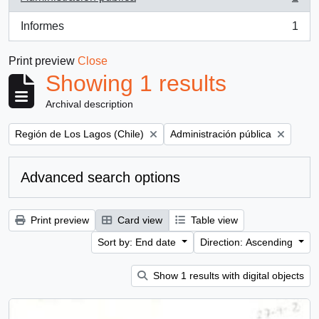
, 1 results
Informes
1
, 1 results
Print preview
Close
Showing 1 results
Archival description
Remove filter:
Remove filter:
Región de Los Lagos (Chile)
Administración pública
Advanced search options
Print preview
Card view
Table view
Sort by: End date
Direction: Ascending
Show 1 results with digital objects