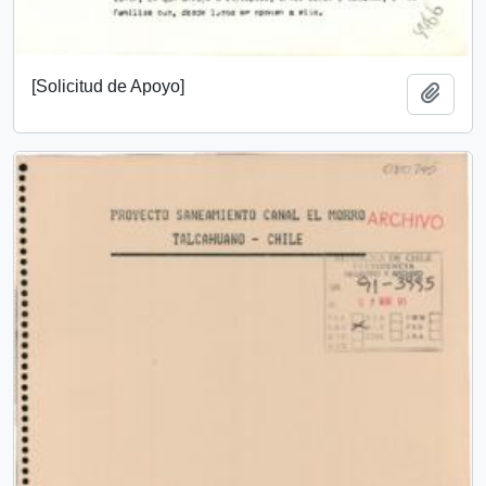
[Solicitud de Apoyo]
Add t