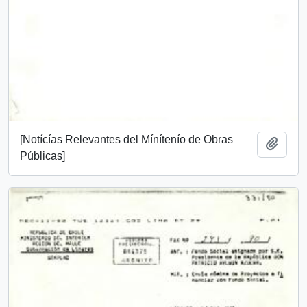
[Notícías Relevantes del Mínítenío de Obras
Add t
Públicas]