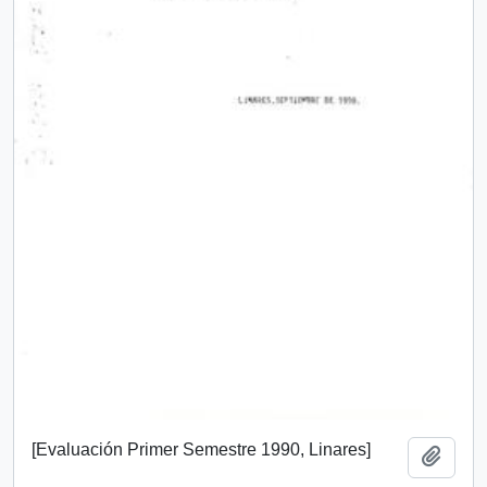
[Evaluación Primer Semestre 1990, Linares]
Add t