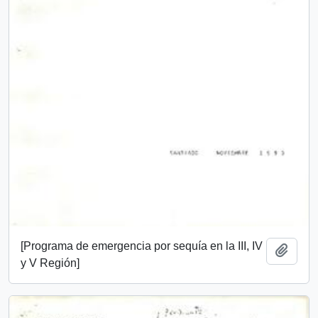
[Programa de emergencia por sequía en la III, IV
Add t
y V Región]