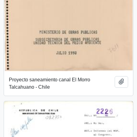
Proyecto saneamiento canal El Morro
Add t
Talcahuano - Chile