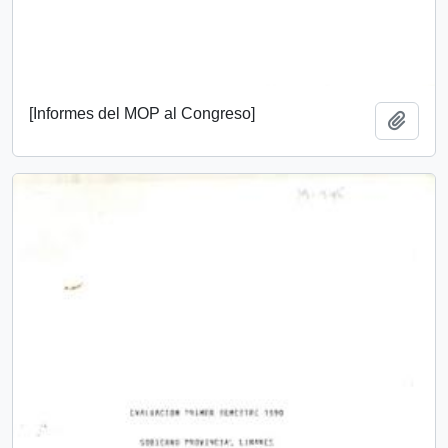
[Informes del MOP al Congreso]
Add t