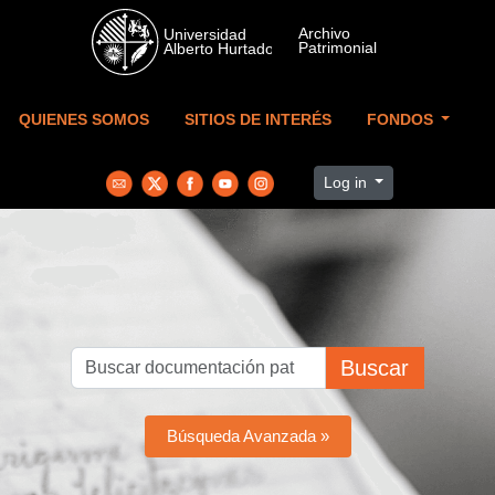
Skip to main content
QUIENES SOMOS
SITIOS DE INTERÉS
FONDOS
Log in
Buscar
Búsqueda Avanzada »