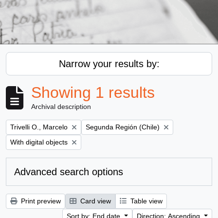
Narrow your results by:
Showing 1 results
Archival description
Remove filter:
Remove filter:
Trivelli O., Marcelo
Segunda Región (Chile)
Remove filter:
With digital objects
Advanced search options
Print preview
Card view
Table view
Sort by: End date
Direction: Ascending