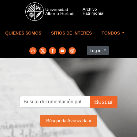
Skip to main content
QUIENES SOMOS
SITIOS DE INTERÉS
FONDOS
Log in
Buscar
Búsqueda Avanzada »