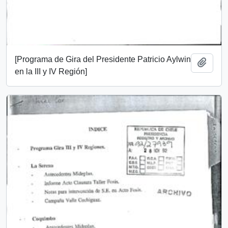
[Programa de Gira del Presidente Patricio Aylwin
Añadi
en la III y IV Región]