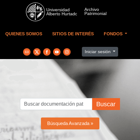
Skip to main content
QUIENES SOMOS
SITIOS DE INTERÉS
FONDOS
Iniciar sesión
Buscar
Búsqueda Avanzada »