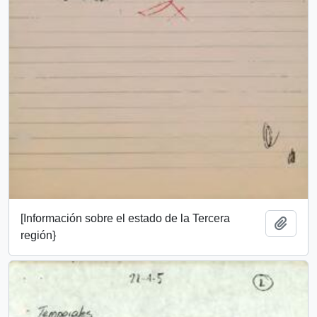
[Información sobre el estado de la Tercera
Añadi
región}