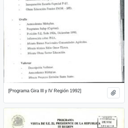
[Programa Gira III y IV Región 1992]
Añadi