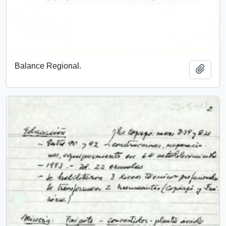
Balance Regional.
Añadi