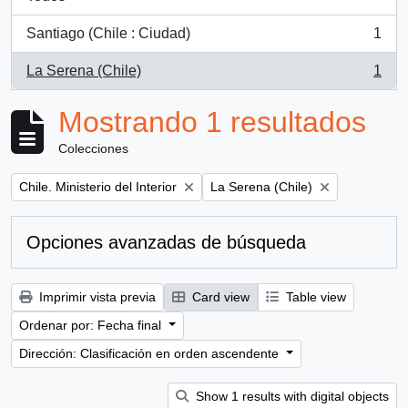
Santiago (Chile : Ciudad)
1
, 1 resultados
La Serena (Chile)
1
, 1 resultados
Mostrando 1 resultados
Colecciones
Remove filter:
Remove filter:
Chile. Ministerio del Interior
La Serena (Chile)
Opciones avanzadas de búsqueda
Imprimir vista previa
Card view
Table view
Ordenar por: Fecha final
Dirección: Clasificación en orden ascendente
Show 1 results with digital objects