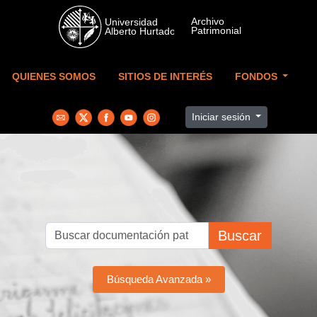
Skip to main content
QUIENES SOMOS
SITIOS DE INTERÉS
FONDOS
Iniciar sesión
Buscar
Búsqueda Avanzada »