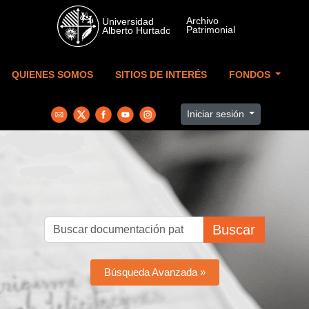
Skip to main content
QUIENES SOMOS
SITIOS DE INTERÉS
FONDOS
Iniciar sesión
Buscar
Búsqueda Avanzada »