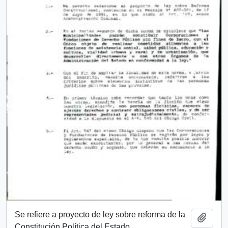
Se refiere a proyecto de ley sobre reforma de la
Añadi
Constitución Política del Estado