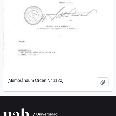
[Memorándum Órden N° 1120]
Añadi