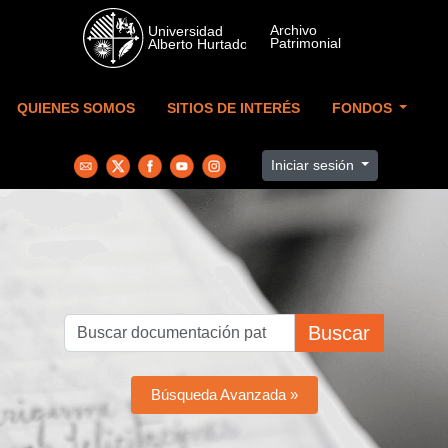
Skip to main content
QUIENES SOMOS
SITIOS DE INTERÉS
FONDOS
Iniciar sesión
Buscar
Búsqueda Avanzada »