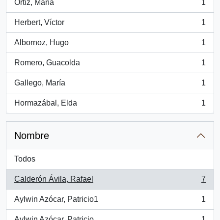
Ortíz, María
1
, 1 resultados
Herbert, Víctor
1
, 1 resultados
Albornoz, Hugo
1
, 1 resultados
Romero, Guacolda
1
, 1 resultados
Gallego, María
1
, 1 resultados
Hormazábal, Elda
1
, 1 resultados
Nombre
Todos
Calderón Ávila, Rafael
7
, 7 resultados
Aylwin Azócar, Patricio1
1
, 1 resultados
Aylwin Azócar, Patricio
1