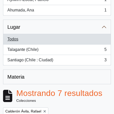
, 1 resultados
Ahumada, Ana
1
, 1 resultados
Lugar
Todos
Talagante (Chile)
5
, 5 resultados
Santiago (Chile : Ciudad)
3
, 3 resultados
Materia
Mostrando 7 resultados
Colecciones
Remove filter:
Calderón Ávila, Rafael