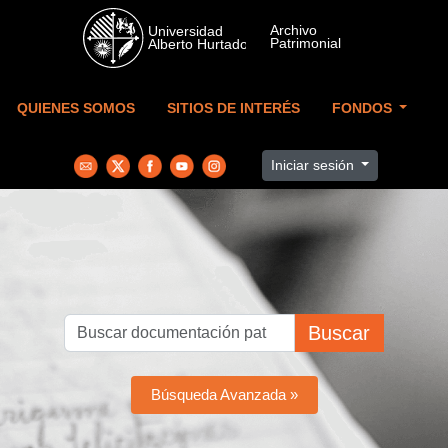
Skip to main content
QUIENES SOMOS
SITIOS DE INTERÉS
FONDOS
Iniciar sesión
Buscar
Búsqueda Avanzada »