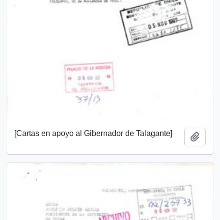
[Cartas en apoyo al Gibernador de Talagante]
Añadi