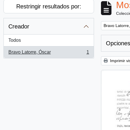
Mos
Restringir resultados por:
Colecc
Remove filter:
Creador
Bravo Latorre
Todos
Opciones
Bravo Latorre, Óscar
1
, 1 resultados
Imprimir vi