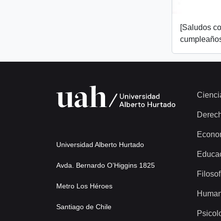
[Saludos co
cumpleaños
Cienci
Derec
Econo
Universidad Alberto Hurtado
Educa
Avda. Bernardo O’Higgins 1825
Filosof
Metro Los Héroes
Human
Santiago de Chile
Psicol