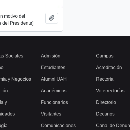
n motivo del
Añadir al portapapeles
 del Presidente]
as Sociales
Admisión
Campus
ho
Estudiantes
Acreditación
mía y Negocios
Alumni UAH
Rectoría
ción
Académicos
Vicerrectorías
ía y
Funcionarios
Directorio
idades
Visitantes
Decanos
ogía
Comunicaciones
Canal de Denun