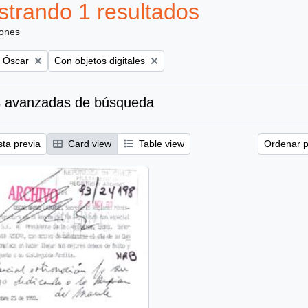
trando 1 resultados
iones
Remove filter:
, Óscar
Con objetos digitales
 avanzadas de búsqueda
sta previa
Card view
Table view
Ordenar p