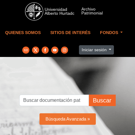
Skip to main content
QUIENES SOMOS
SITIOS DE INTERÉS
FONDOS
Iniciar sesión
Buscar
Búsqueda Avanzada »