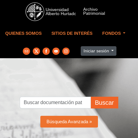
Skip to main content
QUIENES SOMOS
SITIOS DE INTERÉS
FONDOS
Iniciar sesión
Buscar
Búsqueda Avanzada »