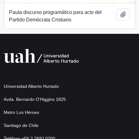
Pauta discurso programático para acto del
Añadi
Partido Demócrata Cristiano
Universidad Alberto Hurtado
Avda. Bernardo O’Higgins 1825
Metro Los Héroes
Santiago de Chile
Teléfono +56 2 2692 0200