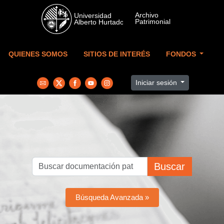
Skip to main content
QUIENES SOMOS
SITIOS DE INTERÉS
FONDOS
Iniciar sesión
Buscar
Búsqueda Avanzada »