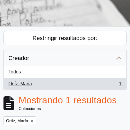
Restringir resultados por:
Creador
Todos
Ortíz, María
1
, 1 resultados
Mostrando 1 resultados
Colecciones
Remove filter:
Ortíz, María