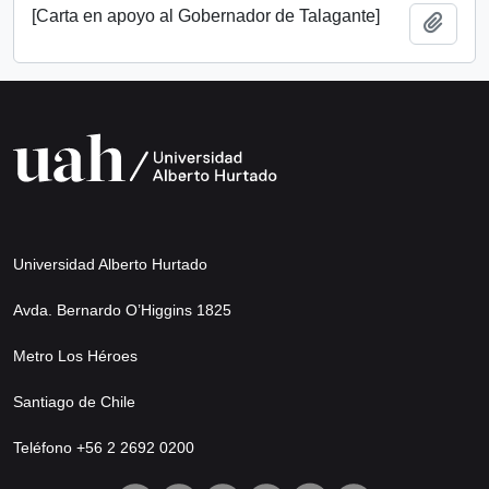
[Carta en apoyo al Gobernador de Talagante]
Añadi
Universidad Alberto Hurtado
Avda. Bernardo O’Higgins 1825
Metro Los Héroes
Santiago de Chile
Teléfono +56 2 2692 0200