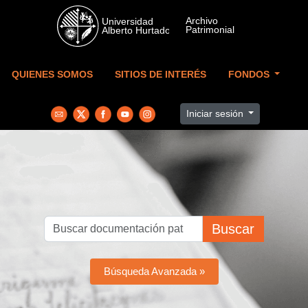
Skip to main content
QUIENES SOMOS
SITIOS DE INTERÉS
FONDOS
Iniciar sesión
Buscar
Búsqueda Avanzada »