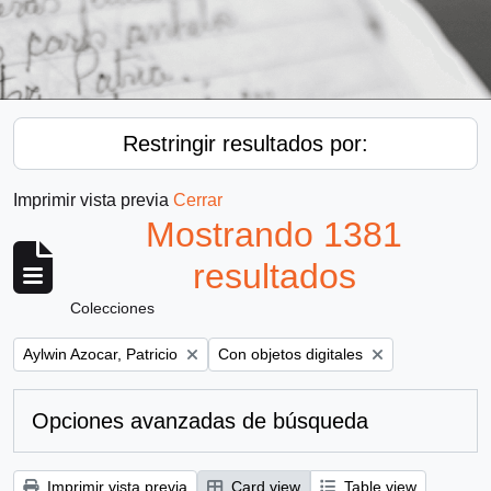
Restringir resultados por:
Imprimir vista previa
Cerrar
Mostrando 1381
resultados
Colecciones
Remove filter:
Remove filter:
Aylwin Azocar, Patricio
Con objetos digitales
Opciones avanzadas de búsqueda
Imprimir vista previa
Card view
Table view