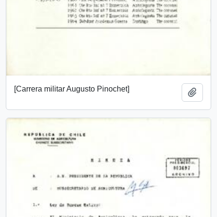
[Carrera militar Augusto Pinochet]
Añadi