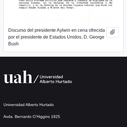
Discurso del presidente Aylwin en cena ofrecida
Añadi
por el presidente de Estados Unidos, D. George
Bush
Universidad Alberto Hurtado
Avda. Bernardo O’Higgins 1825