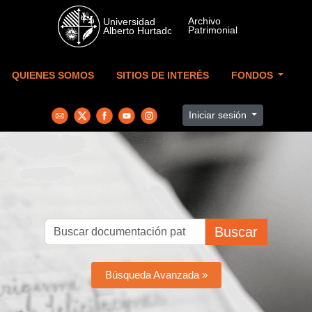
Skip to main content
QUIENES SOMOS
SITIOS DE INTERÉS
FONDOS
Iniciar sesión
Buscar
Búsqueda Avanzada »