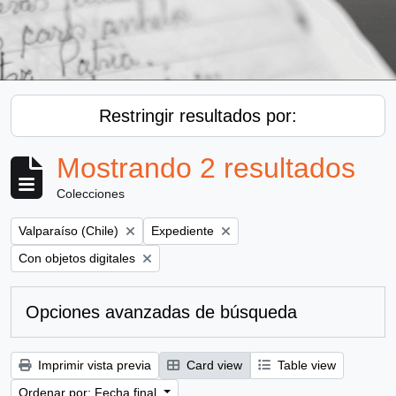
Restringir resultados por:
Mostrando 2 resultados
Colecciones
Remove filter:
Remove filter:
Valparaíso (Chile)
Expediente
Remove filter:
Con objetos digitales
Opciones avanzadas de búsqueda
Imprimir vista previa
Card view
Table view
Ordenar por: Fecha final