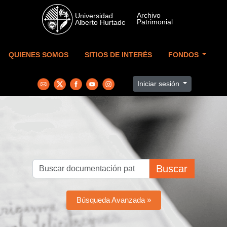
Skip to main content
QUIENES SOMOS
SITIOS DE INTERÉS
FONDOS
Iniciar sesión
Buscar
Búsqueda Avanzada »