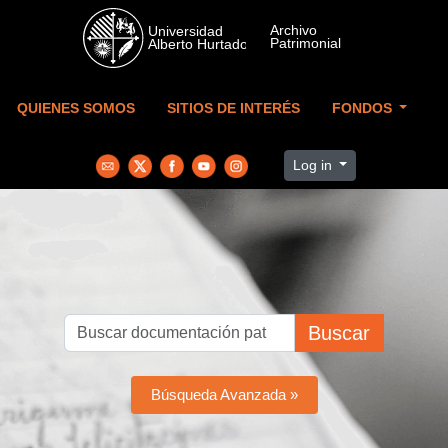
Skip to main content
QUIENES SOMOS
SITIOS DE INTERÉS
FONDOS
Log in
Buscar
Búsqueda Avanzada »