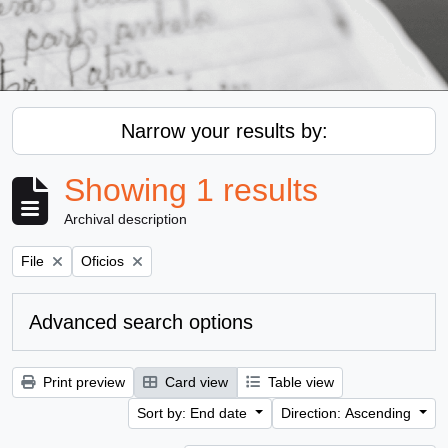
Narrow your results by:
Showing 1 results
Archival description
Remove filter:
Remove filter:
File
Oficios
Advanced search options
Print preview
Card view
Table view
Sort by: End date
Direction: Ascending