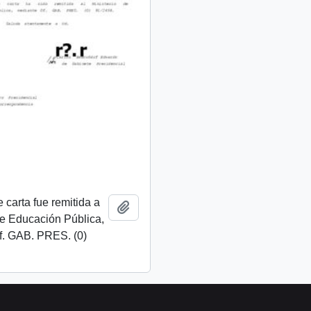
 carta fue remitida a
Add to clipboard
de Educación Pública,
f. GAB. PRES. (0)