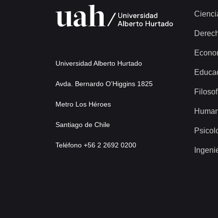
Cienci
Derec
Econo
Universidad Alberto Hurtado
Educa
Avda. Bernardo O’Higgins 1825
Filosof
Metro Los Héroes
Human
Santiago de Chile
Psicol
Teléfono +56 2 2692 0200
Ingeni