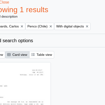
Close
wing 1 results
l description
Remove filter:
Remove filter:
ards, Carlos
Penco (Chile)
With digital objects
 search options
ew
Card view
Table view