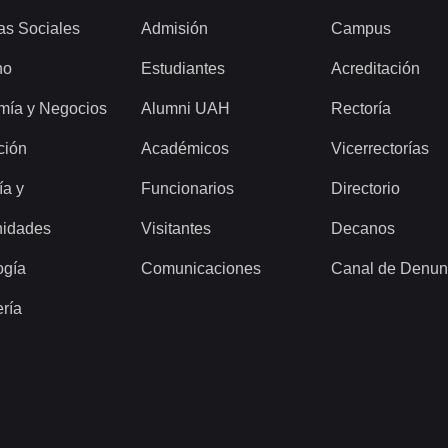
as Sociales
Admisión
Campus
ho
Estudiantes
Acreditación
mía y Negocios
Alumni UAH
Rectoría
ción
Académicos
Vicerrectorías
ía y
Funcionarios
Directorio
idades
Visitantes
Decanos
ogía
Comunicaciones
Canal de Denun
ería