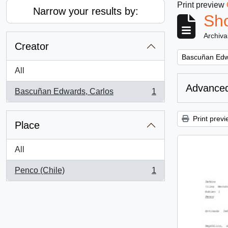
Print preview
Narrow your results by:
Sho
Archiva
Creator
Remove filter:
Bascuñan Edw
All
Advanced
Bascuñan Edwards, Carlos
1
, 1 results
Print previ
Place
All
Penco (Chile)
1
, 1 results