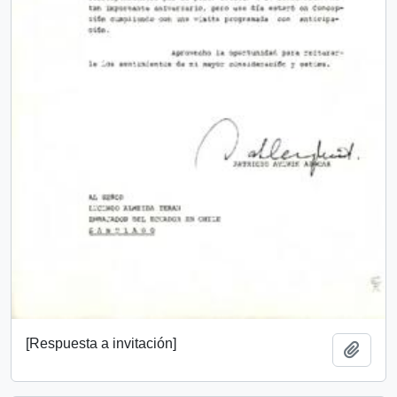
[Respuesta a invitación]
Add t