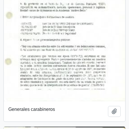
Generales carabineros
Add t