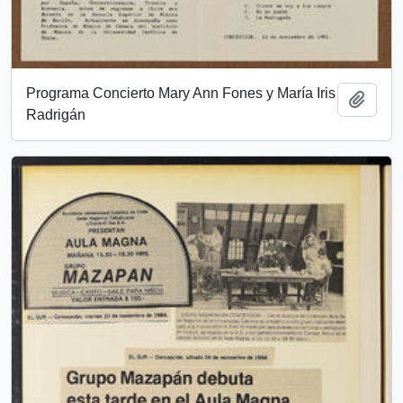
Programa Concierto Mary Ann Fones y María Iris
Add t
Radrigán