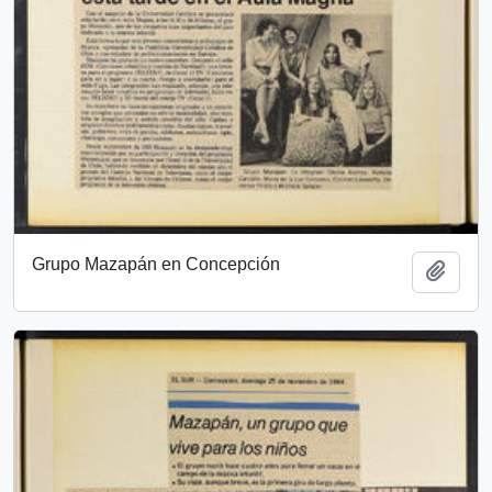
Grupo Mazapán en Concepción
Add t