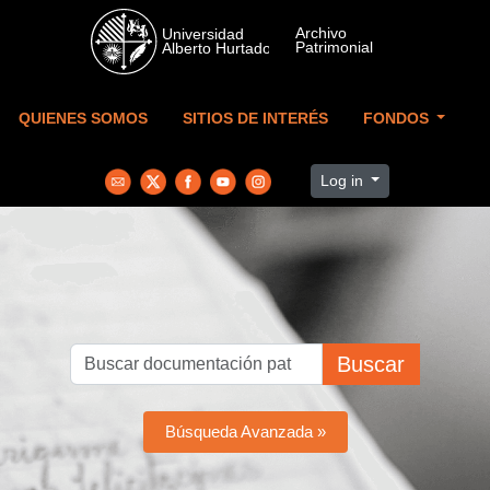
Skip to main content
QUIENES SOMOS
SITIOS DE INTERÉS
FONDOS
Log in
Buscar
Búsqueda Avanzada »