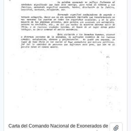
Carta del Comando Nacional de Exonerados de
Add t