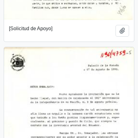
[Solicitud de Apoyo]
Add t