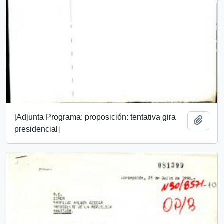
[Adjunta Programa: proposición: tentativa gira
Add t
presidencial]