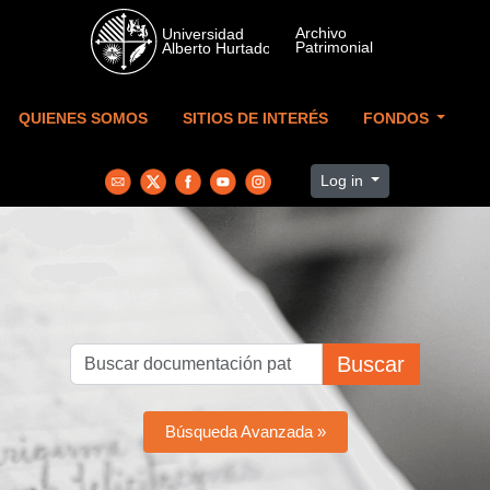
Skip to main content
QUIENES SOMOS
SITIOS DE INTERÉS
FONDOS
Log in
Buscar
Búsqueda Avanzada »