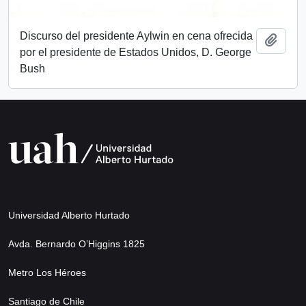
Discurso del presidente Aylwin en cena ofrecida
Add t
por el presidente de Estados Unidos, D. George
Bush
Universidad Alberto Hurtado
Avda. Bernardo O’Higgins 1825
Metro Los Héroes
Santiago de Chile