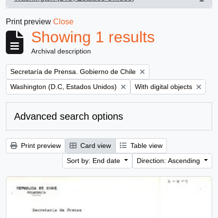
, 1 results
Print preview
Close
Showing 1 results
Archival description
Remove filter:
Secretaría de Prensa. Gobierno de Chile
Remove filter:
Remove filter:
Washington (D.C, Estados Unidos)
With digital objects
Advanced search options
Print preview
Card view
Table view
Sort by: End date
Direction: Ascending