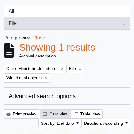
All
File
1
, 1 results
Print preview
Close
Showing 1 results
Archival description
Remove filter:
Remove filter:
Chile. Ministerio del Interior
File
Remove filter:
With digital objects
Advanced search options
Print preview
Card view
Table view
Sort by: End date
Direction: Ascending