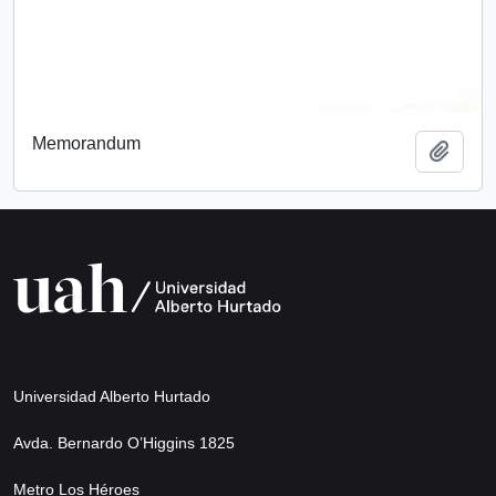
Memorandum
Add t
Universidad Alberto Hurtado
Avda. Bernardo O’Higgins 1825
Metro Los Héroes