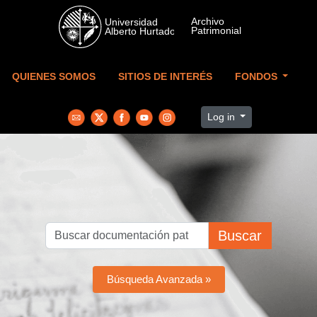
Skip to main content
QUIENES SOMOS
SITIOS DE INTERÉS
FONDOS
Log in
Buscar
Búsqueda Avanzada »