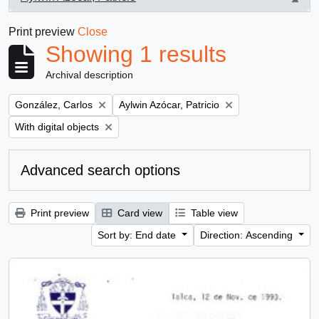
, 1 results
Print preview
Close
Showing 1 results
Archival description
Remove filter:
Remove filter:
González, Carlos
Aylwin Azócar, Patricio
Remove filter:
With digital objects
Advanced search options
Print preview
Card view
Table view
Sort by: End date
Direction: Ascending