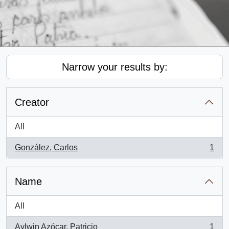
Narrow your results by:
Creator
All
González, Carlos
1
, 1 results
Name
All
Aylwin Azócar, Patricio
1