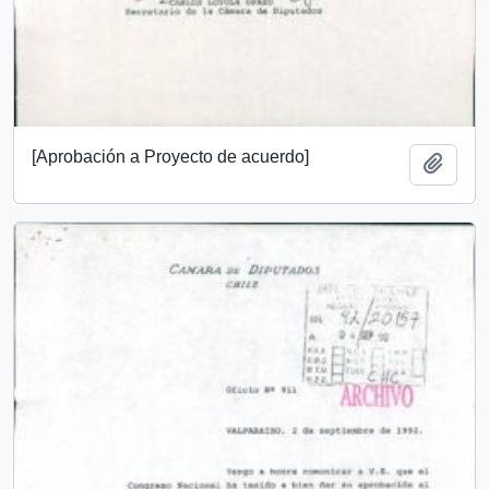
[Aprobación a Proyecto de acuerdo]
Add t