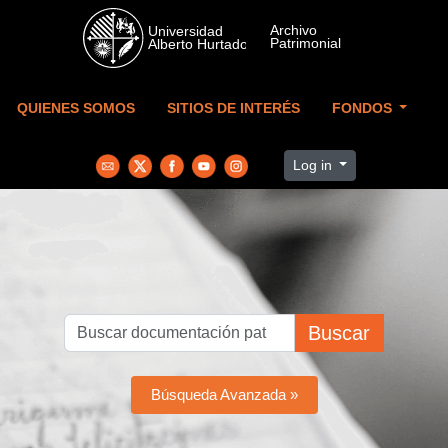
Skip to main content
QUIENES SOMOS
SITIOS DE INTERÉS
FONDOS
Log in
Buscar
Búsqueda Avanzada »