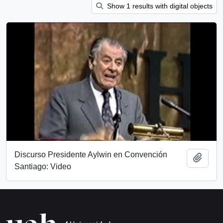
Show 1 results with digital objects
Discurso Presidente Aylwin en Convención
Add t
Santiago: Video