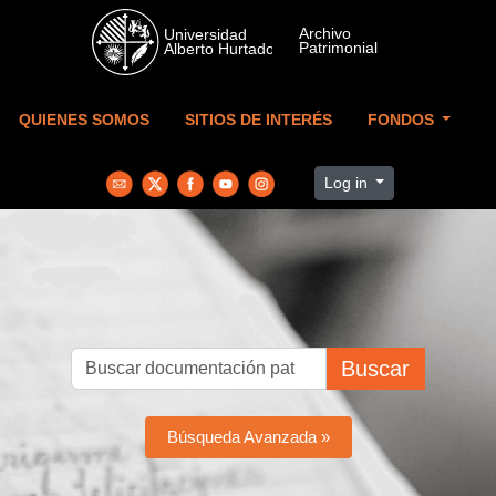
Skip to main content
QUIENES SOMOS
SITIOS DE INTERÉS
FONDOS
Log in
Buscar
Búsqueda Avanzada »