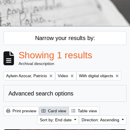
Narrow your results by:
Showing 1 results
Archival description
Remove filter:
Remove filter:
Remove filter:
Aylwin Azocar, Patricio
Video
With digital objects
Advanced search options
Print preview
Card view
Table view
Sort by: End date
Direction: Ascending