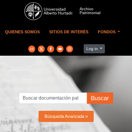
Skip to main content
QUIENES SOMOS
SITIOS DE INTERÉS
FONDOS
Log in
Buscar
Búsqueda Avanzada »