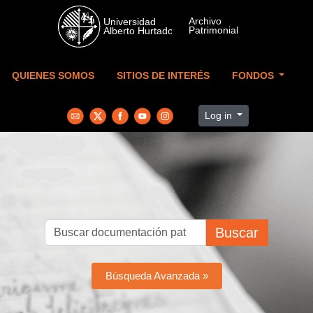
Skip to main content
QUIENES SOMOS
SITIOS DE INTERÉS
FONDOS
Log in
Buscar
Búsqueda Avanzada »