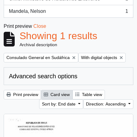
, 1 results
Mandela, Nelson
1
, 1 results
Print preview
Close
Showing 1 results
Archival description
Remove filter:
Remove filter:
Consulado General en Sudáfrica
With digital objects
Advanced search options
Print preview
Card view
Table view
Sort by: End date
Direction: Ascending