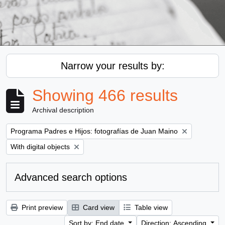
Narrow your results by:
Showing 466 results
Archival description
Remove filter:
Programa Padres e Hijos: fotografías de Juan Maino
Remove filter:
With digital objects
Advanced search options
Print preview
Card view
Table view
Sort by: End date
Direction: Ascending