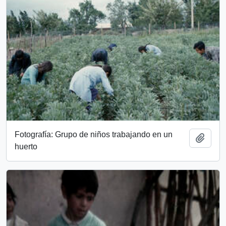
Fotografía: Grupo de niños trabajando en un
Add t
huerto