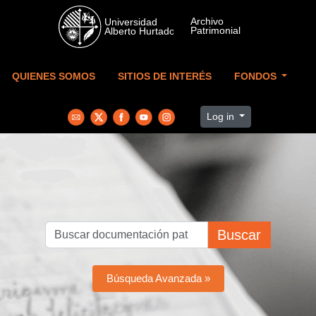
Skip to main content
QUIENES SOMOS
SITIOS DE INTERÉS
FONDOS
Log in
Buscar
Búsqueda Avanzada »