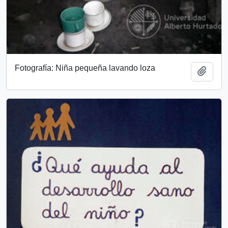
Fotografía: Niña pequeña lavando loza
Add t