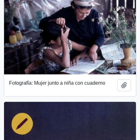
Fotografía: Mujer junto a niña con cuaderno
Add t