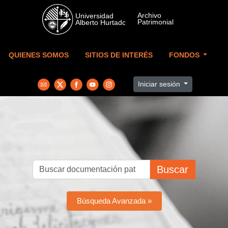
Skip to main content
QUIENES SOMOS
SITIOS DE INTERÉS
FONDOS
Iniciar sesión
Buscar
Búsqueda Avanzada »