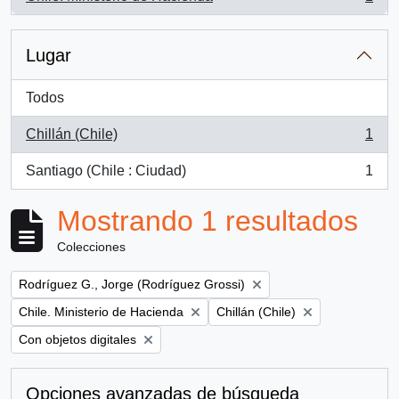
, 1 resultados
Lugar
Todos
Chillán (Chile)
1
, 1 resultados
Santiago (Chile : Ciudad)
1
, 1 resultados
Mostrando 1 resultados
Colecciones
Remove filter:
Rodríguez G., Jorge (Rodríguez Grossi)
Remove filter:
Remove filter:
Chile. Ministerio de Hacienda
Chillán (Chile)
Remove filter:
Con objetos digitales
Opciones avanzadas de búsqueda