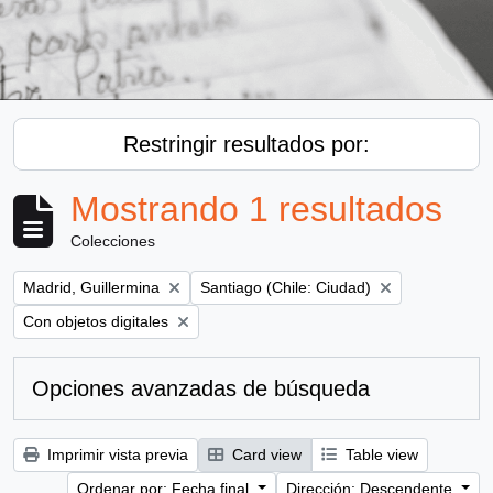
Restringir resultados por:
Mostrando 1 resultados
Colecciones
Remove filter:
Remove filter:
Madrid, Guillermina
Santiago (Chile: Ciudad)
Remove filter:
Con objetos digitales
Opciones avanzadas de búsqueda
Imprimir vista previa
Card view
Table view
Ordenar por: Fecha final
Dirección: Descendente