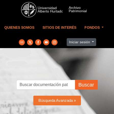
Skip to main content
QUIENES SOMOS
SITIOS DE INTERÉS
FONDOS
Iniciar sesión
Buscar
Búsqueda Avanzada »