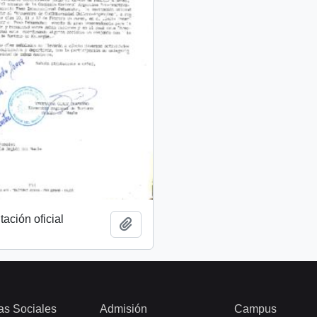
tación oficial
Add to clipboard
as Sociales
Admisión
Campus