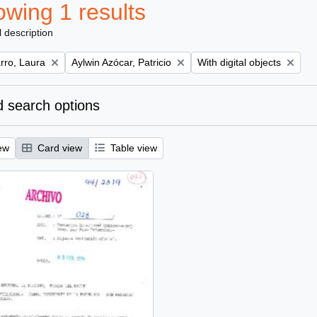
wing 1 results
l description
Remove filter:
Remove filter:
ro, Laura
Aylwin Azócar, Patricio
With digital objects
 search options
ew
Card view
Table view