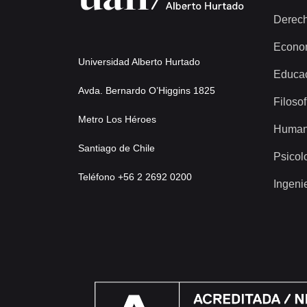
Derec
Econo
Universidad Alberto Hurtado
Educa
Avda. Bernardo O’Higgins 1825
Filosof
Metro Los Héroes
Human
Santiago de Chile
Psicol
Teléfono +56 2 2692 0200
Ingeni