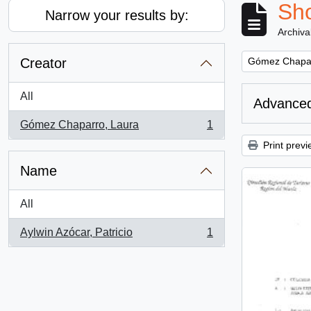
Sho
Narrow your results by:
Archiva
Remove filter:
Creator
Gómez Chapar
All
Advanced
Gómez Chaparro, Laura
1
, 1 results
Print previ
Name
All
Aylwin Azócar, Patricio
1
, 1 results