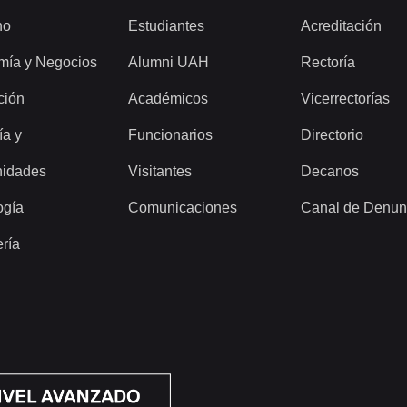
ho
Estudiantes
Acreditación
mía y Negocios
Alumni UAH
Rectoría
ción
Académicos
Vicerrectorías
ía y
Funcionarios
Directorio
idades
Visitantes
Decanos
ogía
Comunicaciones
Canal de Denun
ería