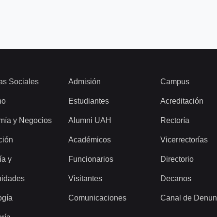
as Sociales
Admisión
Campus
ho
Estudiantes
Acreditación
mía y Negocios
Alumni UAH
Rectoría
ción
Académicos
Vicerrectorías
ía y
Funcionarios
Directorio
idades
Visitantes
Decanos
ogía
Comunicaciones
Canal de Denun