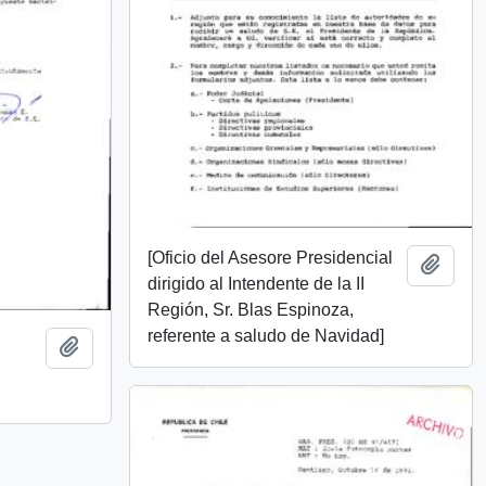
[Oficio del Asesore Presidencial
Add t
dirigido al Intendente de la II
Región, Sr. Blas Espinoza,
referente a saludo de Navidad]
Add to clipboard