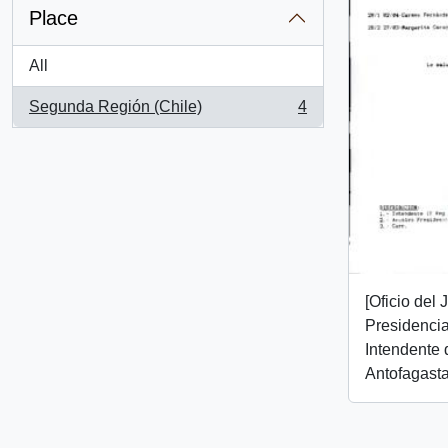
Place
All
Segunda Región (Chile)
4
, 4 results
[Oficio del
Presidencial
Intendente 
Antofagasta