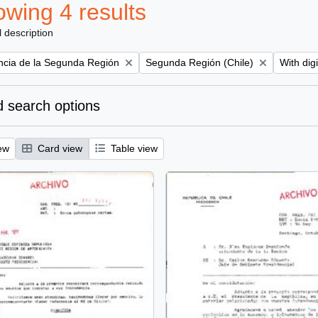
wing 4 results
l description
Remove filter:
Remove f
encia de la Segunda Región
Segunda Región (Chile)
With digi
 search options
ew
Card view
Table view