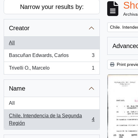
Sho
Narrow your results by:
Archiva
Remove filter:
Creator
Chile. Intend
All
Advanced
Bascuñan Edwards, Carlos
3
, 3 results
Print previ
Trivelli O., Marcelo
1
, 1 results
Name
All
Chile. Intendencia de la Segunda
4
, 4 results
Región