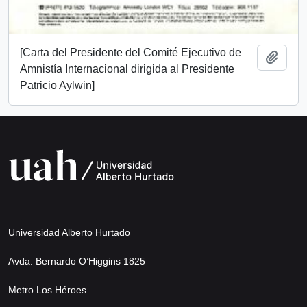
[Carta del Presidente del Comité Ejecutivo de
Añadi
Amnistía Internacional dirigida al Presidente
Patricio Aylwin]
Universidad Alberto Hurtado
Avda. Bernardo O’Higgins 1825
Metro Los Héroes