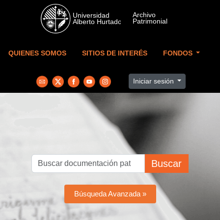
Skip to main content
QUIENES SOMOS
SITIOS DE INTERÉS
FONDOS
Iniciar sesión
Buscar
Búsqueda Avanzada »