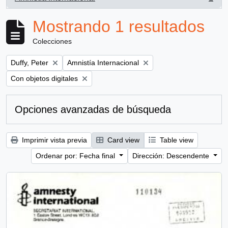
, 1 resultados
Mostrando 1 resultados
Colecciones
Remove filter:
Remove filter:
Duffy, Peter
Amnistía Internacional
Remove filter:
Con objetos digitales
Opciones avanzadas de búsqueda
Imprimir vista previa
Card view
Table view
Ordenar por: Fecha final
Dirección: Descendente