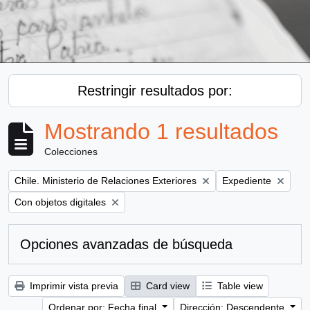
Restringir resultados por:
Mostrando 1 resultados
Colecciones
Remove filter:
Remove filter:
Chile. Ministerio de Relaciones Exteriores
Expediente
Remove filter:
Con objetos digitales
Opciones avanzadas de búsqueda
Imprimir vista previa
Card view
Table view
Ordenar por: Fecha final
Dirección: Descendente