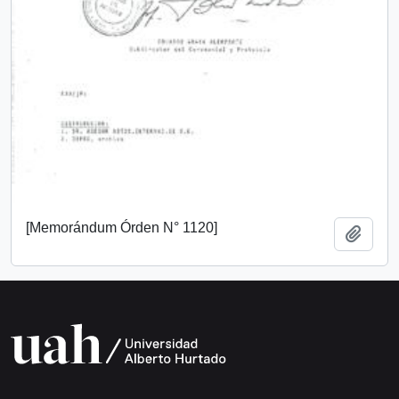
[Memorándum Órden N° 1120]
Añadi