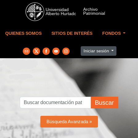
Skip to main content
QUIENES SOMOS
SITIOS DE INTERÉS
FONDOS
Iniciar sesión
Buscar
Búsqueda Avanzada »