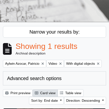
Narrow your results by:
Showing 1 results
Archival description
Remove filter:
Remove filter:
Remove filter:
Aylwin Azocar, Patricio
Video
With digital objects
Advanced search options
Print preview
Card view
Table view
Sort by: End date
Direction: Descending