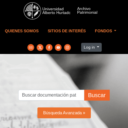
Skip to main content
QUIENES SOMOS
SITIOS DE INTERÉS
FONDOS
Log in
Buscar
Búsqueda Avanzada »