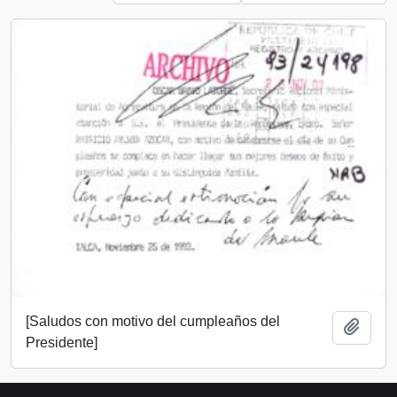
[Saludos con motivo del cumpleaños del
Add t
Presidente]