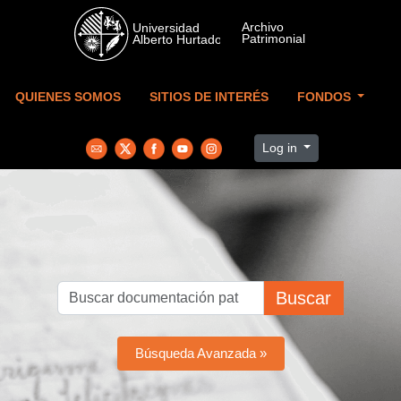
Skip to main content
QUIENES SOMOS
SITIOS DE INTERÉS
FONDOS
Log in
Buscar
Búsqueda Avanzada »