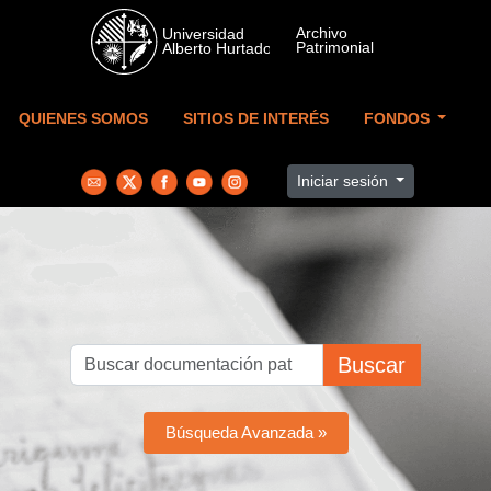
Skip to main content
QUIENES SOMOS
SITIOS DE INTERÉS
FONDOS
Iniciar sesión
Buscar
Búsqueda Avanzada »