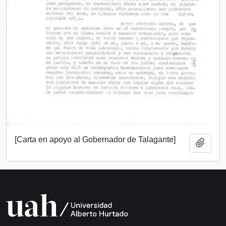
[Carta en apoyo al Gobernador de Talagante]
Añadi