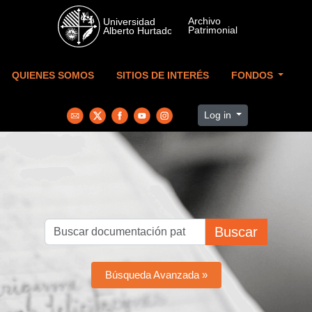
Skip to main content
QUIENES SOMOS
SITIOS DE INTERÉS
FONDOS
Log in
Buscar
Búsqueda Avanzada »