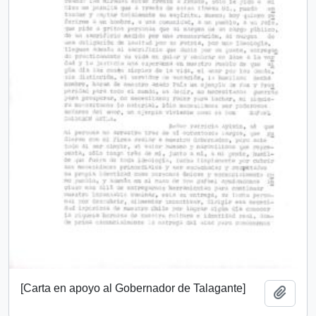
[Carta en apoyo al Gobernador de Talagante]
Add t