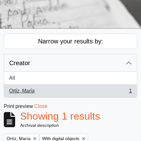
Narrow your results by:
Creator
All
Ortíz, María
1
, 1 results
Print preview
Close
Showing 1 results
Archival description
Remove filter:
Remove filter:
Ortíz, María
With digital objects