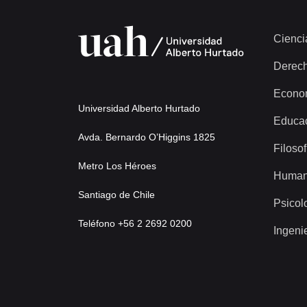
Cienci
Derec
Econo
Universidad Alberto Hurtado
Educa
Avda. Bernardo O’Higgins 1825
Filosof
Metro Los Héroes
Human
Santiago de Chile
Psicol
Teléfono +56 2 2692 0200
Ingeni