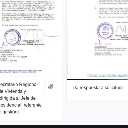
Secretario Regional
Añadir al portapapeles
[Da respuesta a solicitud]
 de Vivienda y
irigida al Jefe de
esidencial, referente
e gestión]