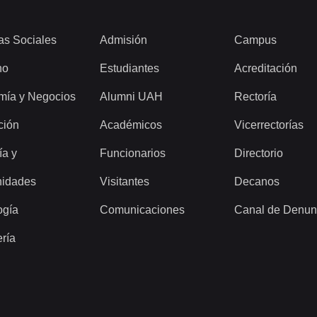
as Sociales
Admisión
Campus
ho
Estudiantes
Acreditación
mía y Negocios
Alumni UAH
Rectoría
ción
Académicos
Vicerrectorías
ía y
Funcionarios
Directorio
idades
Visitantes
Decanos
ogía
Comunicaciones
Canal de Denun
ería