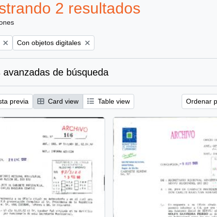
trando 2 resultados
iones
Remove filter:
Con objetos digitales
 avanzadas de búsqueda
sta previa
Card view
Table view
Ordenar p