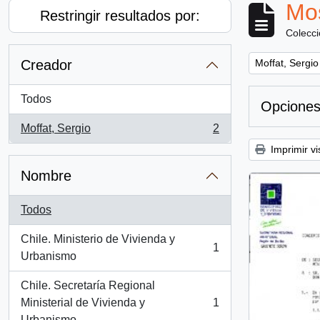
Mos
Restringir resultados por:
Colecc
Remove filter:
Creador
Moffat, Sergio
Todos
Opciones
Moffat, Sergio
2
, 2 resultados
Imprimir vi
Nombre
Todos
Chile. Ministerio de Vivienda y
1
, 1 resultados
Urbanismo
Chile. Secretaría Regional
Ministerial de Vivienda y
1
, 1 resultados
Urbanismo